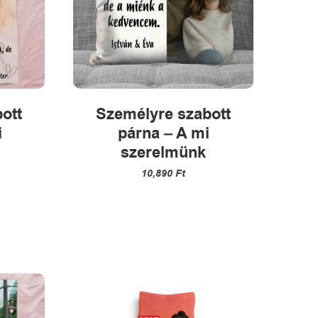
ott
Személyre szabott
i
párna – A mi
szerelmünk
10,890
Ft
k