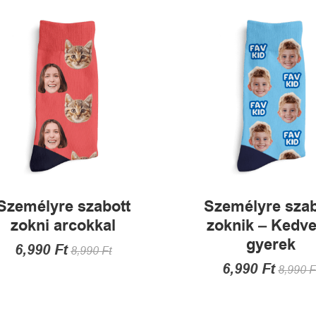
A
van.
változatok
A
a
változatok
termékoldalon
a
választhatók
termékold
ki
választha
ki
Személyre szabott
Személyre szab
zokni arcokkal
zoknik – Kedv
gyerek
6,990
Ft
8,990
Ft
6,990
Ft
8,990
F
Ennek
a
Ennek
terméknek
a