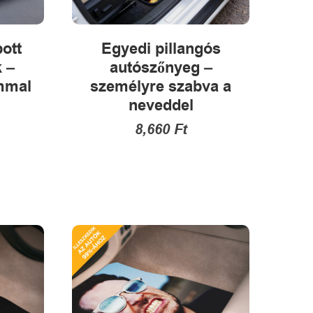
ott
Egyedi pillangós
 –
autószőnyeg –
mmal
személyre szabva a
neveddel
8,660
Ft
Ennek
k
a
terméknek
több
variációja
van.
A
változatok
alon
a
tók
termékoldalon
választhatók