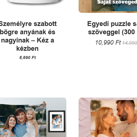
Személyre szabott
Egyedi puzzle s
bögre anyának és
szöveggel (300 
nagyinak – Kéz a
10,990
Ft
14,99
kézben
8,690
Ft