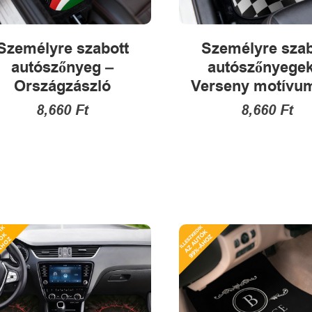
Személyre szabott
Személyre szab
autószőnyeg –
autószőnyegek
Országzászló
Verseny motívu
8,660
Ft
8,660
Ft
Ennek
Ennek
a
a
terméknek
termékne
több
több
variációja
variációja
van.
van.
A
A
változatok
változatok
a
a
termékoldalon
termékold
választhatók
választha
ki
ki