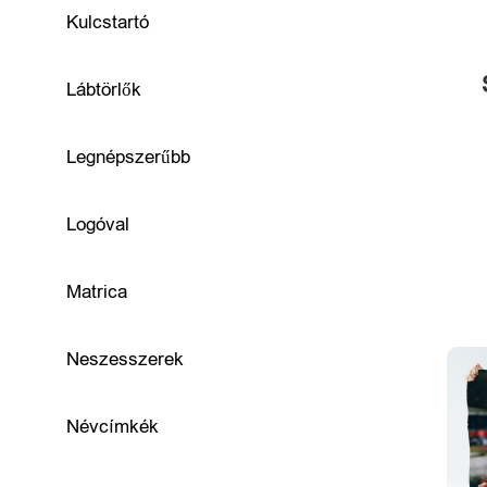
R
Kulcstartó
u
Lábtörlők
h
á
Legnépszerűbb
z
Logóval
a
t
Matrica
é
s
Neszesszerek
k
Névcímkék
i