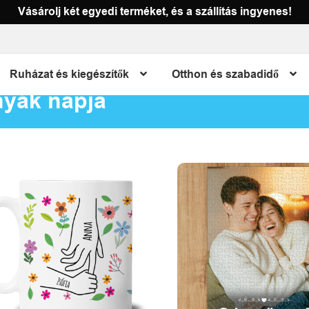
Vásárolj két egyedi terméket, és a szállítás ingyenes!
Ruházat és kiegészítők
Otthon és szabadidő
yák napja