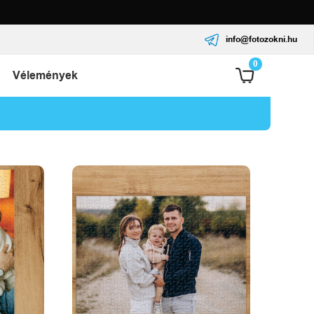
info@fotozokni.hu
0
Vélemények