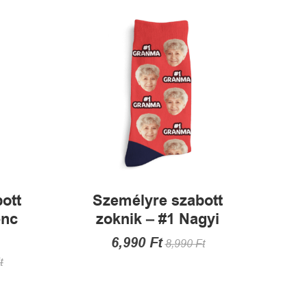
A
változatok
a
termékoldalon
választhatók
alon
ki
tók
ott
Személyre szabott
enc
zoknik – #1 Nagyi
6,990
Ft
8,990
Ft
t
Ennek
a
terméknek