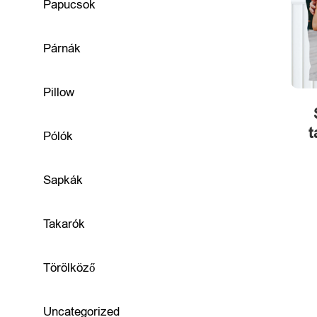
e
Papucsok
g
Párnák
é
s
Pillow
z
t
Pólók
í
t
Sapkák
ő
Takarók
k
Törölköző
B
Uncategorized