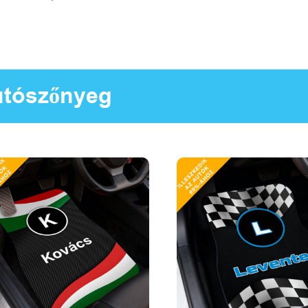
tószőnyeg