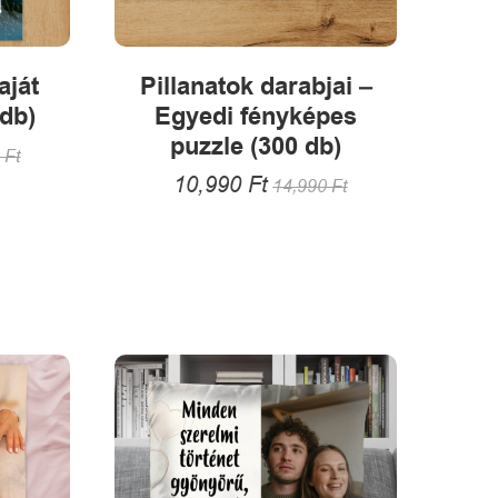
aját
Pillanatok darabjai –
db)
Egyedi fényképes
puzzle (300 db)
0
Ft
10,990
Ft
14,990
Ft