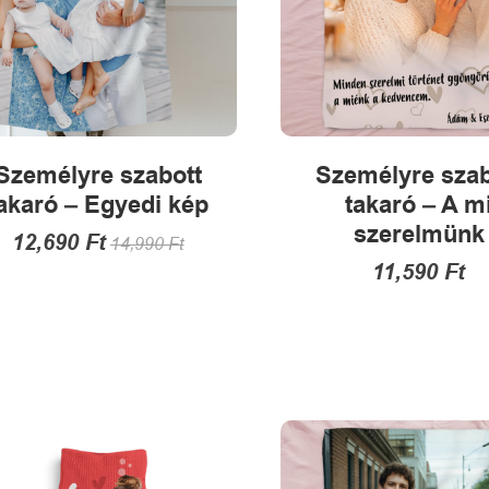
Személyre szabott
Személyre szab
akaró – Egyedi kép
takaró – A m
szerelmünk
12,690
Ft
14,990
Ft
11,590
Ft
Ennek
a
Ennek
terméknek
a
több
termékne
variációja
több
van.
variációja
A
van.
változatok
A
a
változatok