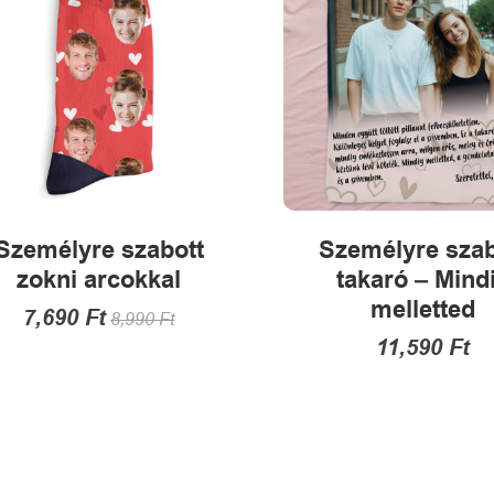
termékoldalon
a
választhatók
termékold
ki
választha
ki
Személyre szabott
Személyre szab
zokni arcokkal
takaró – Mind
melletted
7,690
Ft
8,990
Ft
11,590
Ft
Ennek
a
Ennek
terméknek
a
több
termékne
variációja
több
van.
variációja