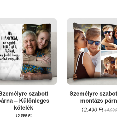
több
termékne
variációja
több
van.
variációja
A
van.
változatok
A
a
változatok
termékoldalon
a
választhatók
termékold
ki
választha
ki
Személyre szabott
Személyre szabot
párna – Különleges
montázs pár
kötelék
12,490
Ft
14,99
10,890
Ft