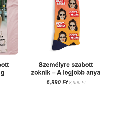
alon
tók
ott
Személyre szabott
ig
zoknik – A legjobb anya
6,990
Ft
8,990
Ft
Ennek
a
terméknek
több
k
variációja
van.