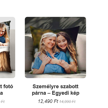
több
k
variációja
van.
A
változatok
a
termékoldalon
választhatók
alon
ki
tók
t fotó
Személyre szabott
na
párna – Egyedi kép
12,490
Ft
0
Ft
14,990
Ft