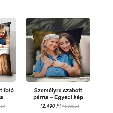
több
k
variációja
van.
A
változatok
a
termékoldalon
választhatók
alon
ki
tók
t fotó
Személyre szabott
na
párna – Egyedi kép
12,490
Ft
0
Ft
14,990
Ft