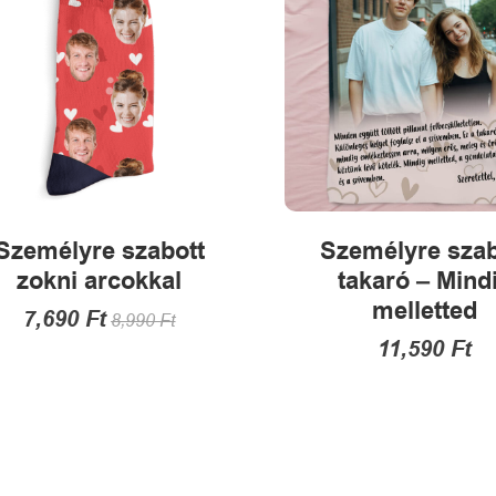
termékoldalon
a
választhatók
termékold
ki
választha
ki
Személyre szabott
Személyre szab
zokni arcokkal
takaró – Mind
melletted
7,690
Ft
8,990
Ft
11,590
Ft
Ennek
a
Ennek
terméknek
a
több
termékne
variációja
több
van.
variációja