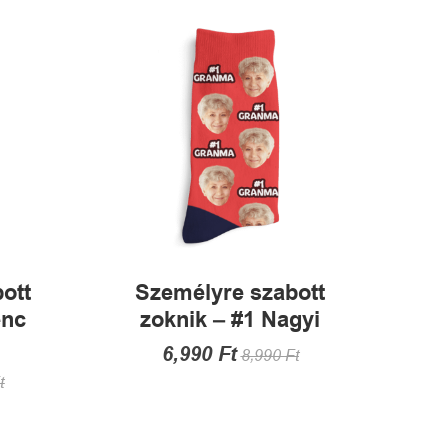
A
változatok
a
termékoldalon
választhatók
alon
ki
tók
ott
Személyre szabott
enc
zoknik – #1 Nagyi
6,990
Ft
8,990
Ft
t
Ennek
a
terméknek