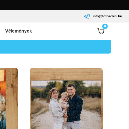
info@fotozokni.hu
0
Vélemények