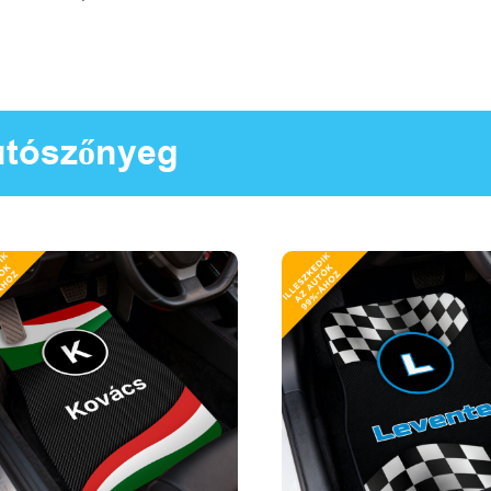
tószőnyeg