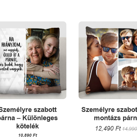
több
termékne
variációja
több
van.
variációja
A
van.
változatok
A
a
változatok
termékoldalon
a
választhatók
termékold
ki
választha
ki
Személyre szabott
Személyre szabot
párna – Különleges
montázs pár
kötelék
12,490
Ft
14,99
10,890
Ft