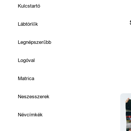
R
Kulcstartó
u
Lábtörlők
h
á
Legnépszerűbb
z
Logóval
a
t
Matrica
é
s
Neszesszerek
k
Névcímkék
i