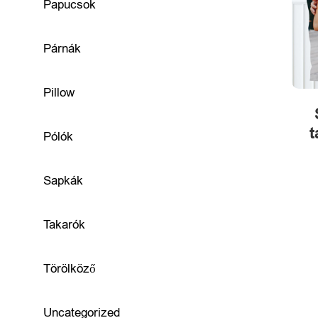
e
Papucsok
g
Párnák
é
s
Pillow
z
t
Pólók
í
t
Sapkák
ő
Takarók
k
Törölköző
B
Uncategorized