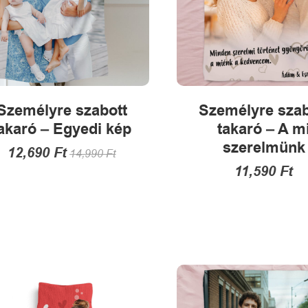
Személyre szabott
Személyre szab
akaró – Egyedi kép
takaró – A m
szerelmünk
12,690
Ft
14,990
Ft
11,590
Ft
Ennek
a
Ennek
terméknek
a
több
termékne
variációja
több
van.
variációja
A
van.
változatok
A
a
változatok