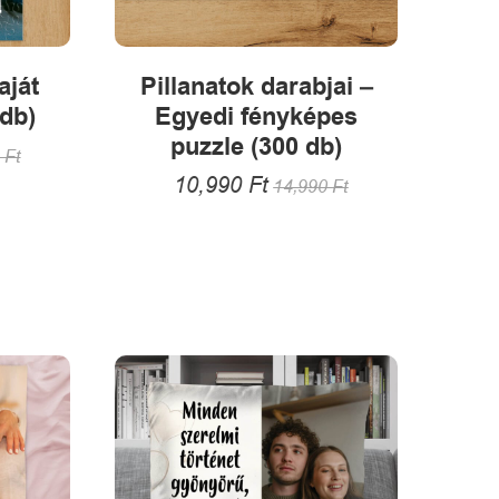
aját
Pillanatok darabjai –
db)
Egyedi fényképes
puzzle (300 db)
0
Ft
10,990
Ft
14,990
Ft