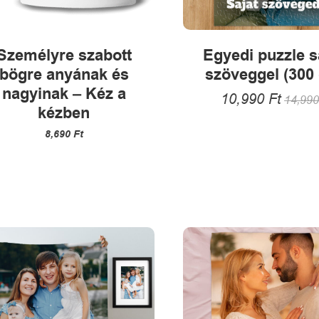
Személyre szabott
Egyedi puzzle s
bögre anyának és
szöveggel (300 
nagyinak – Kéz a
10,990
Ft
14,99
kézben
8,690
Ft