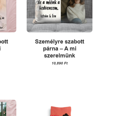
ott
Személyre szabott
i
párna – A mi
szerelmünk
10,890
Ft
k