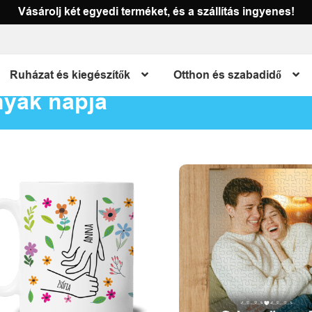
Vásárolj két egyedi terméket, és a szállítás ingyenes!
Ruházat és kiegészítők
Otthon és szabadidő
yák napja