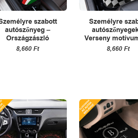
Személyre szabott
Személyre szab
autószőnyeg –
autószőnyegek
Országzászló
Verseny motívu
8,660
Ft
8,660
Ft
Ennek
Ennek
a
a
terméknek
termékne
több
több
variációja
variációja
van.
van.
A
A
változatok
változatok
a
a
termékoldalon
termékold
választhatók
választha
ki
ki