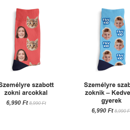
A
van.
változatok
A
a
változatok
termékoldalon
a
választhatók
termékold
ki
választha
ki
Személyre szabott
Személyre szab
zokni arcokkal
zoknik – Kedv
gyerek
6,990
Ft
8,990
Ft
6,990
Ft
8,990
F
Ennek
a
Ennek
terméknek
a