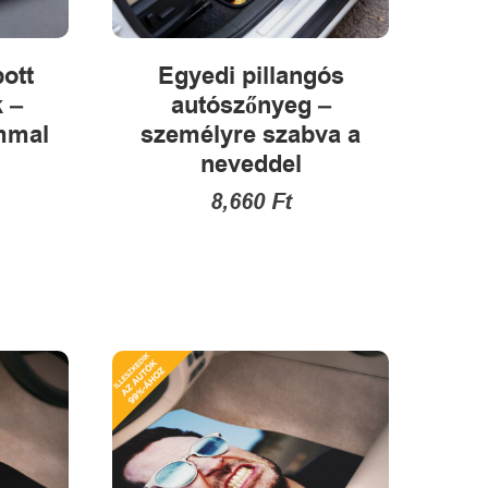
ott
Egyedi pillangós
 –
autószőnyeg –
mmal
személyre szabva a
neveddel
8,660
Ft
Ennek
k
a
terméknek
több
variációja
van.
A
változatok
alon
a
tók
termékoldalon
választhatók