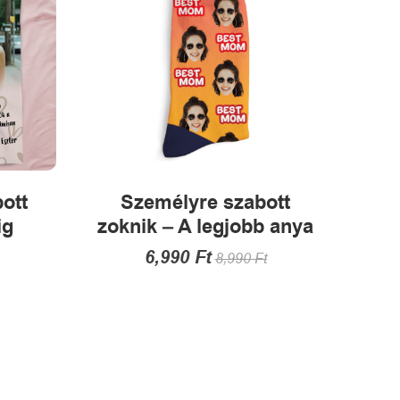
alon
tók
ott
Személyre szabott
ig
zoknik – A legjobb anya
6,990
Ft
8,990
Ft
Ennek
a
terméknek
több
k
variációja
van.