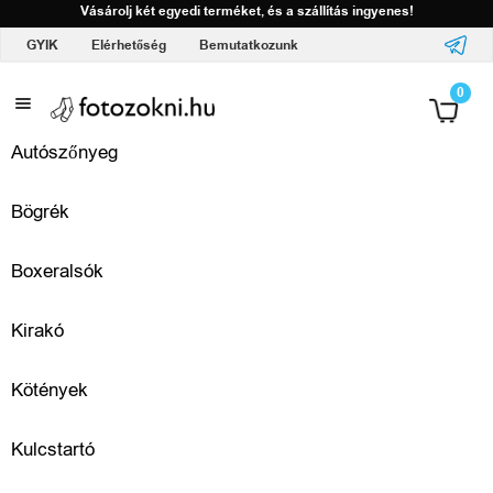
Kezdőlap
Vásárolj két egyedi terméket, és a szállítás ingyenes!
FAQ
Kdaj bo moje naročilo odposlano?
GYIK
Elérhetőség
Bemutatkozunk
A
Anyák napja
0
l
Autószőnyeg
o
Bögrék
g
ó
Boxeralsók
d
Kirakó
d
Kötények
a
l
Kulcstartó