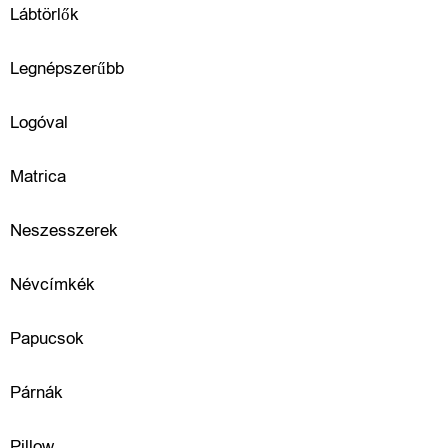
R
Lábtörlők
u
Legnépszerűbb
h
Logóval
á
z
Matrica
a
Neszesszerek
t
Névcímkék
é
s
Papucsok
k
Párnák
i
Pillow