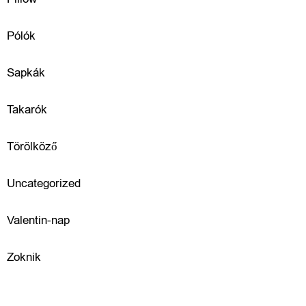
e
g
Pólók
é
Sapkák
s
Takarók
z
í
Törölköző
t
Uncategorized
ő
k
Valentin-nap
Zoknik
B