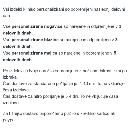
o
Vsi izdelki ki niso personalizirani so odpremljeni naslednji delovni
x
dan.
e
Vse
personalizirane nogavice
so narejene in odpremljene v
3
delovnih dneh
.
r
Vse
personalizirane
blazine
so narejene in odpremljene v
3
delovnih dneh
.
a
Vse
personalizirane
majice
so narejene in odpremljene v
5
delovnih dneh
.
l
Po izdelavi je tvoje naročilo odpremljeno z načinom hitrosti ki si ga
s
izbral/a.
Čas dostave za standardno pošiljanje je 4-10 dni. To ne vključuje
ó
časa izdelave.
k
Čas dostave za hitro pošiljanje je 3-4 dni. To ne vključuje časa
izdelave.
K
Za hitrejšo dostavo priporočamo plačilo s kreditno kartico ali
paypal.
u