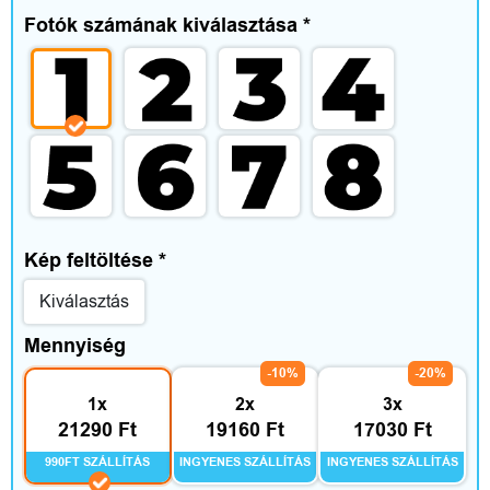
e
Fotók számának kiválasztása
*
g
é
s
z
í
Kép feltöltése
*
t
Kiválasztás
ő
Mennyiség
k
-10%
-20%
1x
2x
3x
21290 Ft
19160 Ft
17030 Ft
O
990FT SZÁLLÍTÁS
INGYENES SZÁLLÍTÁS
INGYENES SZÁLLÍTÁS