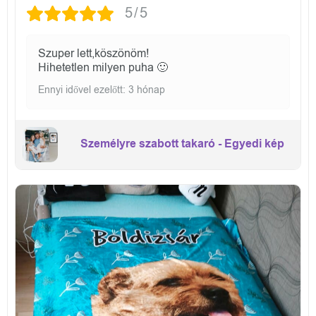
5/5
Szuper lett,köszönöm!
Hihetetlen milyen puha 🙂
Ennyi idővel ezelőtt: 3 hónap
Személyre szabott takaró - Egyedi kép