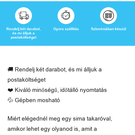
a
d
i
Rendelj két darabot,
Gyors szállítás
Szlovéniában készül
és mi álljuk a
d
postaköltséget
ő
🚚 Rendelj két darabot, és mi álljuk a
V
postaköltséget
❤️ Kiváló minőségű, időtálló nyomtatás
é
💦 Gépben mosható
l
e
Miért elégednél meg egy sima takaróval,
m
amikor lehet egy olyanod is, amit a