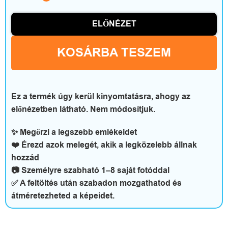
t
ELŐNÉZET
t
h
KOSÁRBA TESZEM
o
n
Ez a termék úgy kerül kinyomtatásra, ahogy az
é
előnézetben látható. Nem módosítjuk.
s
✨ Megőrzi a legszebb emlékeidet
❤️ Érezd azok melegét, akik a legközelebb állnak
s
hozzád
z
📷 Személyre szabható 1–8 saját fotóddal
✅ A feltöltés után szabadon mozgathatod és
a
átméretezheted a képeidet.
b