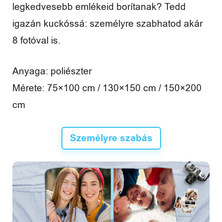
legkedvesebb emlékeid borítanak? Tedd
é
igazán kuckóssá: személyre szabhatod akár
n
8 fotóval is.
y
e
Anyaga: poliészter
k
Mérete: 75×100 cm / 130×150 cm / 150×200
cm
Személyre szabás