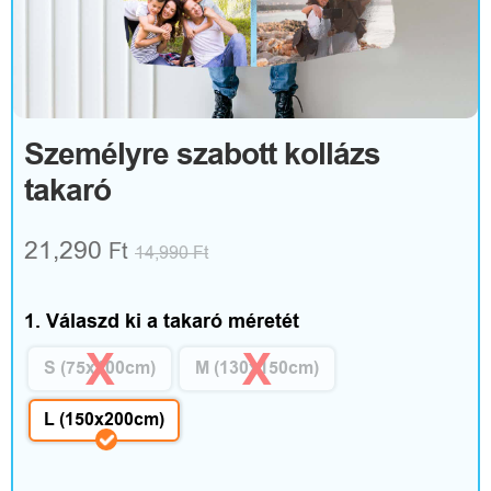
R
u
h
á
Személyre szabott kollázs
takaró
z
a
21,290
Ft
14,990
Ft
t
é
1. Válaszd ki a takaró méretét
s
S (75x100cm)
M (130x150cm)
k
L (150x200cm)
i