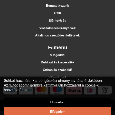
Bemutatkozunk
GYIK
Elérhetőség
Visszaküldési irányelvek
Általános szerződési feltételek
Főmenü
A logóddal
Ruházat és kiegészítők
Otthon és szabadidő
Vélemények
Sütiket használunk a böngészési élmény javítása érdekében.
Az "Elfogadom" gombra kattintva Ön hozzájárul a cookie-k
használatához.
Elutasítom
2021 Štumfi.si. Vse pravice pridržane
| All rights reserved |
Materiias
d.o.o.
Elfogadom
Web development:
D/WEB