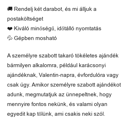
é
🚚 Rendelj két darabot, és mi álljuk a
n
postaköltséget
y
❤️ Kiváló minőségű, időtálló nyomtatás
💦 Gépben mosható
e
k
A személyre szabott takaró tökéletes ajándék
bármilyen alkalomra, például karácsonyi
ajándéknak, Valentin-napra, évfordulóra vagy
csak úgy. Amikor személyre szabott ajándékot
adunk, megmutatjuk az ünnepeltnek, hogy
mennyire fontos nekünk, és valami olyan
egyedit kap tőlünk, ami csakis neki szól.