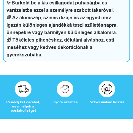
a
✨ Burkold be a kis csillagodat puhaságba és
varázslatba ezzel a személyre szabott takaróval.
d
🌈 Az álomszép, színes dizájn és az egyedi név
i
igazán különleges ajándékká teszi születésnapra,
ünnepekre vagy bármilyen különleges alkalomra.
d
🎁 Tökéletes pihenéshez, délutáni alváshoz, esti
meséhez vagy kedves dekorációnak a
ő
gyerekszobába.
V
é
l
Rendelj két darabot,
Gyors szállítás
Szlovéniában készül
és mi álljuk a
postaköltséget
e
m