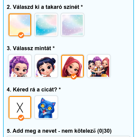
e
2. Válaszd ki a takaró színét
*
g
é
s
3. Válassz mintát
*
z
í
t
ő
4. Kéred rá a cicát?
*
k
O
5. Add meg a nevet - nem kötelező
(0|30)