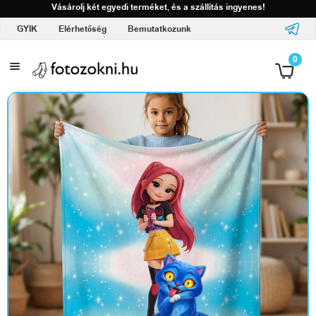
Vásárolj két egyedi terméket, és a szállítás ingyenes!
GYIK
Elérhetőség
Bemutatkozunk
A
0
l
o
g
ó
d
d
a
l