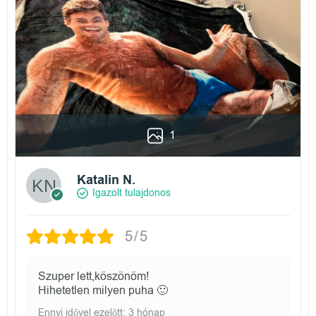
1
Katalin N.
Igazolt tulajdonos
5/5
Szuper lett,köszönöm!
Hihetetlen milyen puha 🙂
Ennyi idővel ezelőtt: 3 hónap