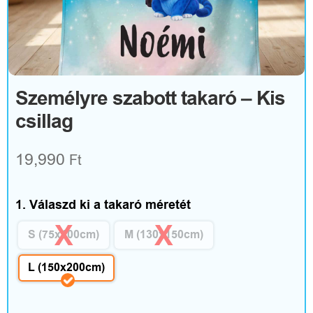
R
u
h
á
Személyre szabott takaró – Kis
csillag
z
a
19,990
Ft
t
é
1. Válaszd ki a takaró méretét
s
S (75x100cm)
M (130x150cm)
k
L (150x200cm)
i