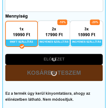
t
t
Mennyiség
h
-10%
-20%
1x
2x
3x
o
19990 Ft
17990 Ft
15990 Ft
n
990FT SZÁLLÍTÁS
INGYENES SZÁLLÍTÁS
INGYENES SZÁLLÍTÁS
é
ELŐNÉZET
s
s
KOSÁRBA TESZEM
z
a
Ez a termék úgy kerül kinyomtatásra, ahogy az
b
előnézetben látható. Nem módosítjuk.