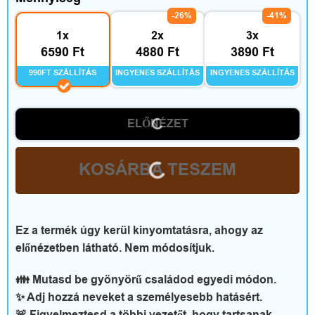
a
-26%
-41%
d
1x
2x
3x
6590 Ft
4880 Ft
3890 Ft
i
990FT SZÁLLÍTÁS
INGYENES SZÁLLÍTÁS
INGYENES SZÁLLÍTÁS
d
ő
ELŐNÉZET
KOSÁRBA TESZEM
V
é
Ez a termék úgy kerül kinyomtatásra, ahogy az
l
előnézetben látható. Nem módosítjuk.
e
👪 Mutasd be gyönyörű családod egyedi módon.
m
✨ Adj hozzá neveket a személyesebb hatásért.