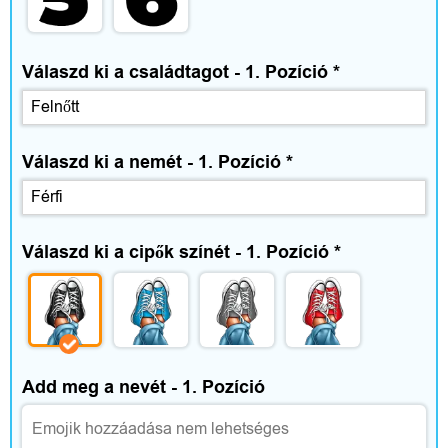
e
g
Válaszd ki a családtagot - 1. Pozíció
*
é
s
Válaszd ki a nemét - 1. Pozíció
z
*
í
t
Válaszd ki a cipők színét - 1. Pozíció
*
ő
k
Add meg a nevét - 1. Pozíció
O