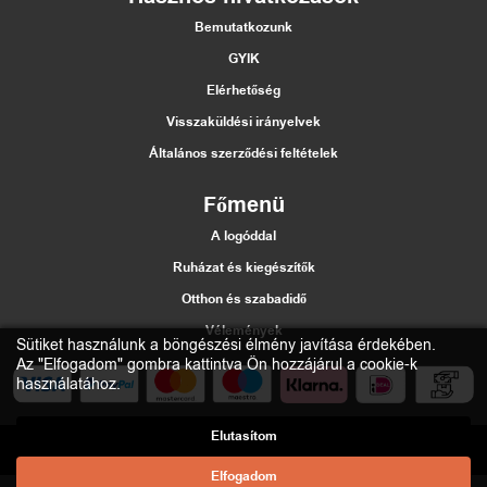
Bemutatkozunk
GYIK
Elérhetőség
Visszaküldési irányelvek
Általános szerződési feltételek
Főmenü
A logóddal
Ruházat és kiegészítők
Otthon és szabadidő
Vélemények
Sütiket használunk a böngészési élmény javítása érdekében.
Az "Elfogadom" gombra kattintva Ön hozzájárul a cookie-k
használatához.
Elutasítom
2021 Štumfi.si. Vse pravice pridržane
| All rights reserved |
Materiias
d.o.o.
Elfogadom