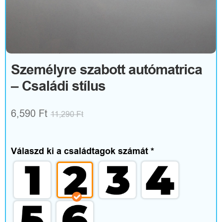
R
u
h
á
Személyre szabott autómatrica
– Családi stílus
z
a
6,590
Ft
11,290
Ft
t
é
Válaszd ki a családtagok számát
*
s
k
i