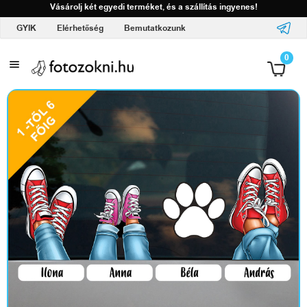
Vásárolj két egyedi terméket, és a szállítás ingyenes!
GYIK
Elérhetőség
Bemutatkozunk
A
0
l
o
g
ó
d
d
a
l