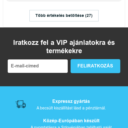
Több értékelés betöltése (27)
Iratkozz fel a VIP ajánlatokra és
termékekre
Expressz gyártás
A becsült kiszállítást lásd a pénztárnál.
Közép-Európában készült
A nyomtatásra a Szlovéniában található saját