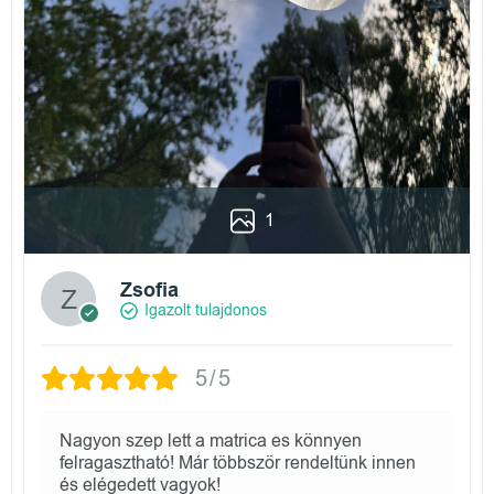
1
Zsofia
Igazolt tulajdonos
5/5
Nagyon szep lett a matrica es könnyen
felragasztható! Már többször rendeltünk innen
és elégedett vagyok!