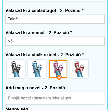
t
Válaszd ki a családtagot - 2. Pozíció
*
t
h
o
Válaszd ki a nemét - 2. Pozíció
*
n
é
Válaszd ki a cipők színét - 2. Pozíció
*
s
s
z
Add meg a nevét - 2. Pozíció
a
b
Mennyiség