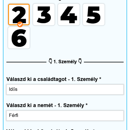
e
g
é
s
z
í
👇 1. Személy 👇
t
Válaszd ki a családtagot - 1. Személy
*
ő
k
Válaszd ki a nemét - 1. Személy
*
O