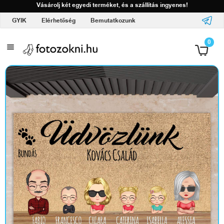
Vásárolj két egyedi terméket, és a szállítás ingyenes!
GYIK
Elérhetőség
Bemutatkozunk
A
0
l
o
g
ó
d
d
a
l