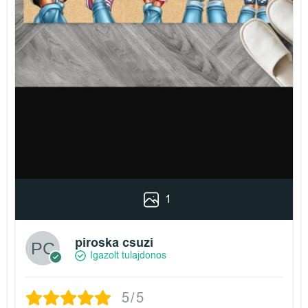
1
piroska csuzi
Igazolt tulajdonos
5/5