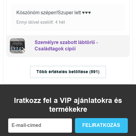
Köszönöm szépen!Szuper lett ♥️♥️♥️
Ennyi idővel ezelőtt: 4 hét
Személyre szabott lábtörlő -
Családtagok cipői
Több értékelés betöltése (891)
Iratkozz fel a VIP ajánlatokra és
termékekre