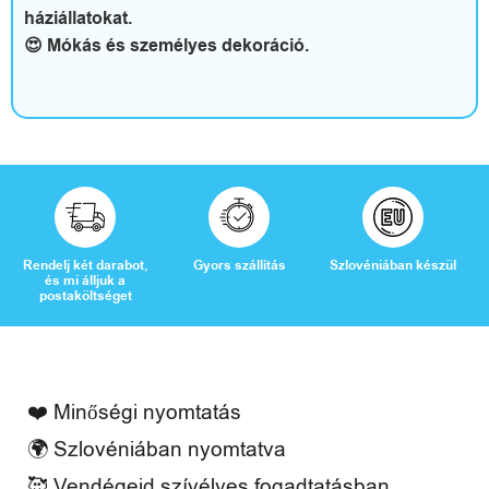
háziállatokat.
😍 Mókás és személyes dekoráció.
Rendelj két darabot,
Gyors szállítás
Szlovéniában készül
és mi álljuk a
postaköltséget
❤️ Minőségi nyomtatás
🌍 Szlovéniában nyomtatva
🥰 Vendégeid szívélyes fogadtatásban