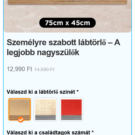
R
u
h
á
Személyre szabott lábtörlő – A
legjobb nagyszülők
z
a
12,990
Ft
14,590
Ft
t
é
Válaszd ki a lábtörlő színét
*
s
k
i
Válaszd ki a családtagok számát
*