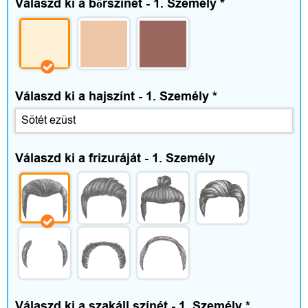
Válaszd ki a bőrszínét - 1. Személy
*
t
t
h
o
Válaszd ki a hajszínt - 1. Személy
*
n
é
Válaszd ki a frizuráját - 1. Személy
s
s
z
a
b
Válaszd ki a szakáll színét - 1. Személy
*