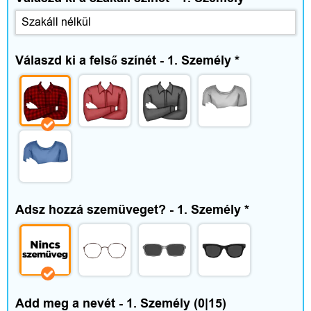
a
d
i
Válaszd ki a felső színét - 1. Személy
*
d
ő
V
Adsz hozzá szemüveget? - 1. Személy
é
*
l
e
m
Add meg a nevét - 1. Személy
(0|15)