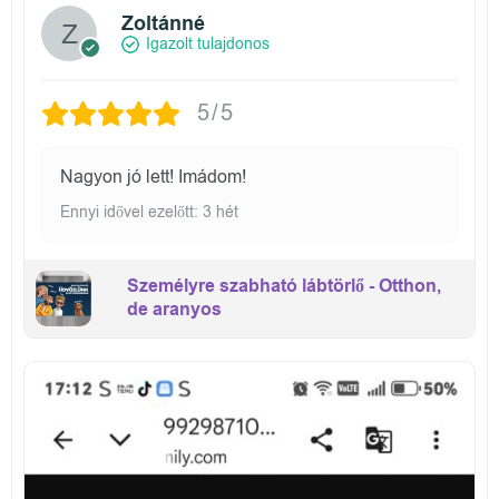
Zoltánné
Igazolt tulajdonos
5/5
Nagyon jó lett! Imádom!
Ennyi idővel ezelőtt: 3 hét
Személyre szabható lábtörlő - Otthon,
de aranyos