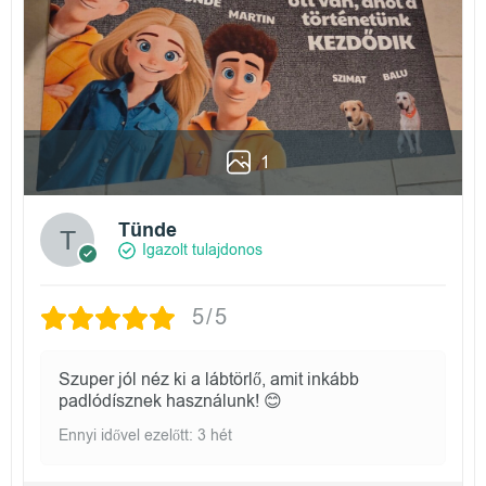
1
Tünde
Igazolt tulajdonos
5/5
Szuper jól néz ki a lábtörlő, amit inkább
padlódísznek használunk! 😊
Ennyi idővel ezelőtt: 3 hét