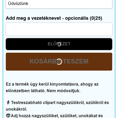
Add meg a vezetéknevet - opcionális
(0|25)
ELŐNÉZET
KOSÁRBA TESZEM
Ez a termék úgy kerül kinyomtatásra, ahogy az
előnézetben látható. Nem módosítjuk.
👵 Testreszabható clipart nagyszülőkről, szülőkről és
unokákról.
🧒 Adj hozzá nagyszülőket, szülőket, unokákat és