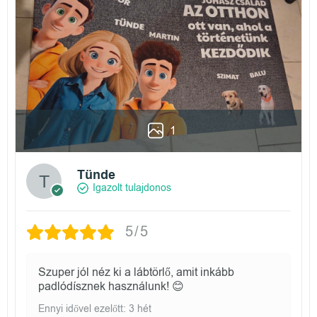
1
Tünde
Igazolt tulajdonos
5/5
Szuper jól néz ki a lábtörlő, amit inkább
padlódísznek használunk! 😊
Ennyi idővel ezelőtt: 3 hét