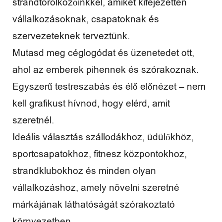
strandtörölközőinkkel, amiket kifejezetten
é
vállalkozásoknak, csapatoknak és
n
szervezeteknek terveztünk.
y
Mutasd meg céglogódat és üzenetedet ott,
e
ahol az emberek pihennek és szórakoznak.
k
Egyszerű testreszabás és élő előnézet – nem
kell grafikust hívnod, hogy elérd, amit
szeretnél.
Ideális választás szállodákhoz, üdülőkhöz,
sportcsapatokhoz, fitnesz központokhoz,
strandklubokhoz és minden olyan
vállalkozáshoz, amely növelni szeretné
márkájának láthatóságát szórakoztató
környezetben.