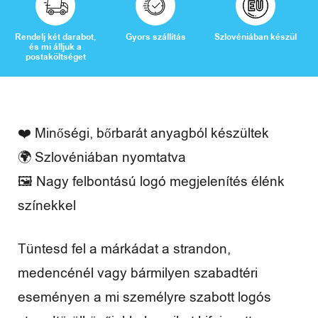
a
d
Rendelj két darabot,
Gyors szállítás
Szlovéniában készül
és mi álljuk a
i
postaköltséget
d
ő
❤️ Minőségi, bőrbarát anyagból készültek
🌍 Szlovéniában nyomtatva
🖼️ Nagy felbontású logó megjelenítés élénk
V
színekkel
é
l
Tüntesd fel a márkádat a strandon,
e
medencénél vagy bármilyen szabadtéri
eseményen a mi személyre szabott logós
m