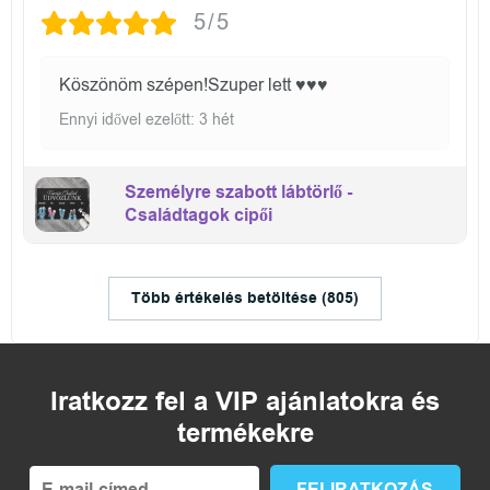
5/5
Köszönöm szépen!Szuper lett ♥️♥️♥️
Ennyi idővel ezelőtt: 3 hét
Személyre szabott lábtörlő -
Családtagok cipői
Több értékelés betöltése (805)
Iratkozz fel a VIP ajánlatokra és
termékekre