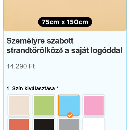
R
u
h
á
Személyre szabott
strandtörölköző a saját logóddal
z
a
14,290 Ft
t
é
1. Szín kiválasztása
*
s
k
i