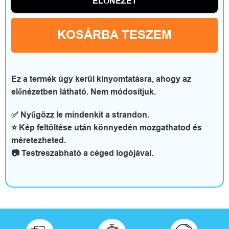
ELŐNÉZET
t
t
KOSÁRBA TESZEM
h
o
Ez a termék úgy kerül kinyomtatásra, ahogy az
n
előnézetben látható. Nem módosítjuk.
é
✅ Nyűgözz le mindenkit a strandon.
⭐ Kép feltöltése után könnyedén mozgathatod és
s
méretezheted.
s
📷 Testreszabható a céged logójával.
z
a
b