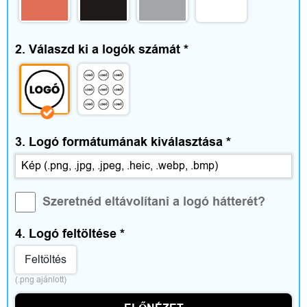
e
g
2. Válaszd ki a logók számát
*
é
s
z
í
3. Logó formátumának kiválasztása
*
t
ő
Szeretnéd eltávolítani a logó hátterét?
k
4. Logó feltöltése
*
Feltöltés
(.png ajánlott)
O