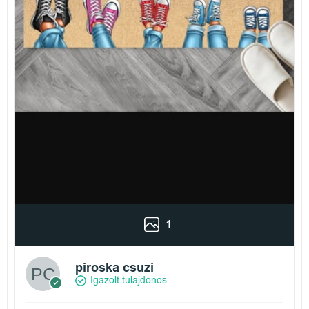
1
piroska csuzi
Igazolt tulajdonos