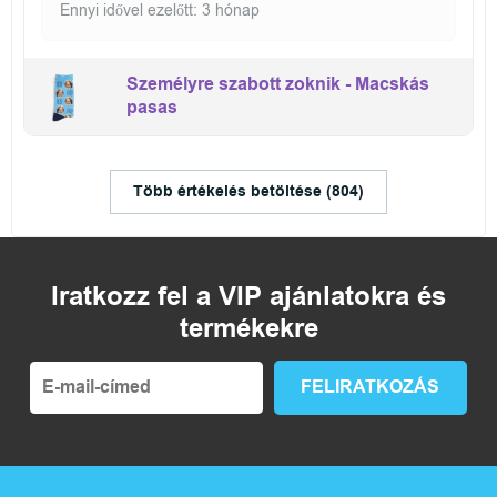
Ennyi idővel ezelőtt: 3 hónap
Személyre szabott zoknik - Macskás
pasas
Több értékelés betöltése (804)
Iratkozz fel a VIP ajánlatokra és
termékekre