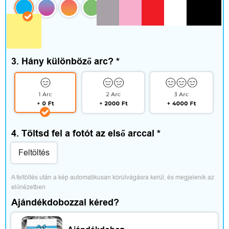
e
g
é
3. Hány különböző arc?
*
s
z
í
t
4. Töltsd fel a fotót az első arccal
*
ő
Feltöltés
k
A feltöltés után a kép automatikusan körülvágásra kerül, és megjelenik az 
előnézetben
Ajándékdobozzal kéred?
O