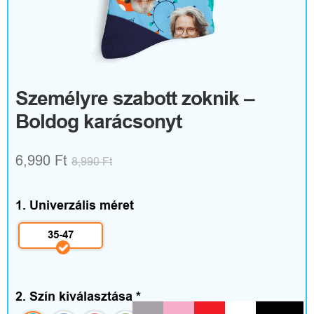
R
u
h
á
Személyre szabott zoknik –
Boldog karácsonyt
z
a
6,990 Ft
8,990
Ft
t
é
1. Univerzális méret
s
35-47
k
i
2. Szín kiválasztása
*