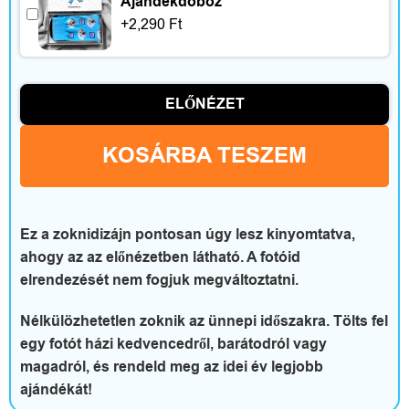
Ajándékdoboz
t
+
2,290
Ft
t
h
ELŐNÉZET
o
KOSÁRBA TESZEM
n
é
s
Ez a zoknidizájn pontosan úgy lesz kinyomtatva,
ahogy az az előnézetben látható. A fotóid
s
elrendezését nem fogjuk megváltoztatni.
z
Nélkülözhetetlen zoknik az ünnepi időszakra. Tölts fel
a
egy fotót házi kedvencedről, barátodról vagy
magadról, és rendeld meg az idei év legjobb
b
ajándékát!