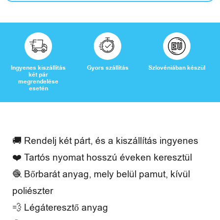
a
d
i
d
Ingyenes kiszállítás
Gyors szállítás
Szlovéniában készül
két pár
ő
megrendelése
esetén
V
🚚 Rendelj két párt, és a kiszállítás ingyenes
é
❤️ Tartós nyomat hosszú éveken keresztül
l
🧶 Bőrbarát anyag, mely belül pamut, kívül
e
poliészter
m
💨 Légáteresztő anyag