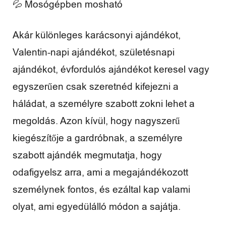
💦 Mosógépben mosható
é
n
Akár különleges karácsonyi ajándékot,
y
Valentin-napi ajándékot, születésnapi
e
ajándékot, évfordulós ajándékot keresel vagy
egyszerűen csak szeretnéd kifejezni a
k
háládat, a személyre szabott zokni lehet a
megoldás. Azon kívül, hogy nagyszerű
kiegészítője a gardróbnak, a személyre
szabott ajándék megmutatja, hogy
odafigyelsz arra, ami a megajándékozott
személynek fontos, és ezáltal kap valami
olyat, ami egyedülálló módon a sajátja.