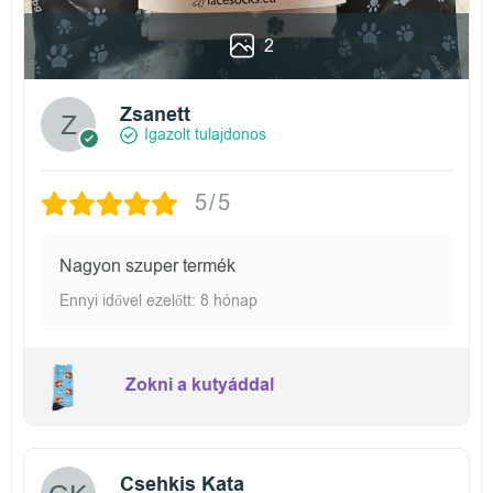
2
Zsanett
Igazolt tulajdonos
5/5
Nagyon szuper termék
Ennyi idővel ezelőtt: 8 hónap
Zokni a kutyáddal
Csehkis Kata