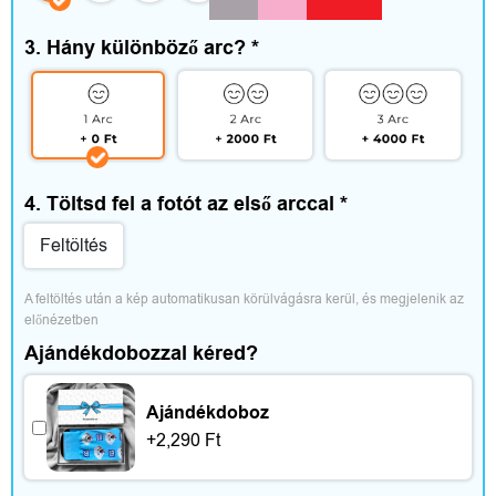
e
g
3. Hány különböző arc?
*
é
s
z
4. Töltsd fel a fotót az első arccal
*
í
Feltöltés
t
A feltöltés után a kép automatikusan körülvágásra kerül, és megjelenik az 
ő
előnézetben
Ajándékdobozzal kéred?
k
Ajándékdoboz
+
2,290
Ft
O