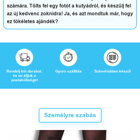
a
számára. Tölts fel egy fotót a kutyádról, és készülj fel
d
az új kedvenc zoknidra! Ja, és azt mondtuk már, hogy
ez tökéletes ajándék?
i
d
ő
Rendelj két darabot,
Gyors szállítás
Szlovéniában készül
és mi álljuk a
postaköltséget
V
é
l
Személyre szabás
e
m