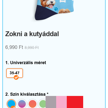
R
u
h
á
Zokni a kutyáddal
z
6,990 Ft
8,990
Ft
a
t
1. Univerzális méret
é
35-47
s
k
2. Szín kiválasztása
*
i