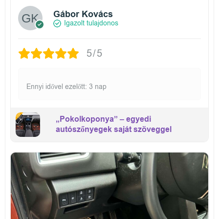
Gábor Kovács
Igazolt tulajdonos
5/5
Ennyi idővel ezelőtt: 3 nap
„Pokolkoponya” – egyedi
autószőnyegek saját szöveggel