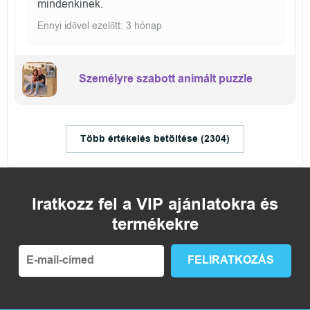
mindenkinek.
Ennyi idővel ezelőtt: 3 hónap
Személyre szabott animált puzzle
Több értékelés betöltése (2304)
Iratkozz fel a VIP ajánlatokra és
termékekre