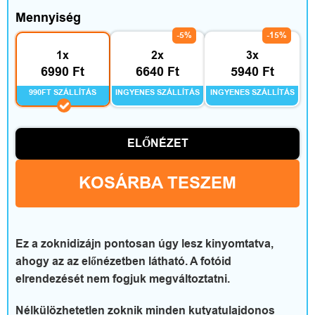
t
Mennyiség
t
-5%
-15%
1x
2x
3x
h
6990 Ft
6640 Ft
5940 Ft
o
990FT SZÁLLÍTÁS
INGYENES SZÁLLÍTÁS
INGYENES SZÁLLÍTÁS
n
ELŐNÉZET
é
s
KOSÁRBA TESZEM
s
z
Ez a zoknidizájn pontosan úgy lesz kinyomtatva,
a
ahogy az az előnézetben látható. A fotóid
elrendezését nem fogjuk megváltoztatni.
b
Nélkülözhetetlen zoknik minden kutyatulajdonos