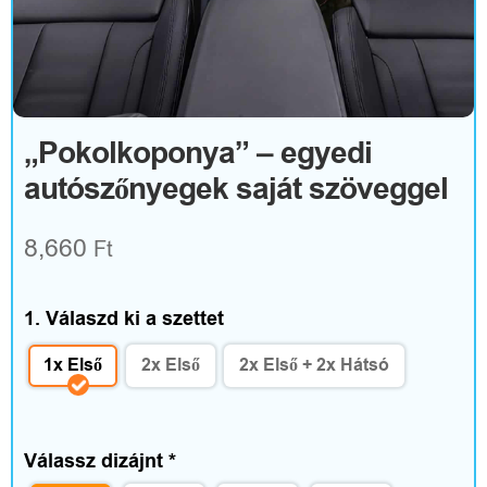
R
u
h
á
„Pokolkoponya” – egyedi
autószőnyegek saját szöveggel
z
a
8,660
Ft
t
é
1. Válaszd ki a szettet
s
1x Első
2x Első
2x Első + 2x Hátsó
k
i
Válassz dizájnt
*