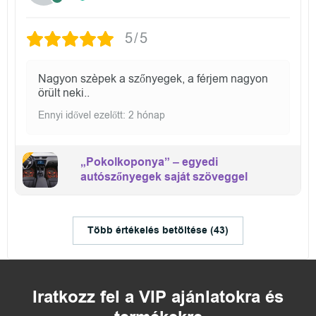
5/5
Nagyon szèpek a szőnyegek, a férjem nagyon
örült neki..
Ennyi idővel ezelőtt: 2 hónap
„Pokolkoponya” – egyedi
autószőnyegek saját szöveggel
Több értékelés betöltése (43)
Iratkozz fel a VIP ajánlatokra és