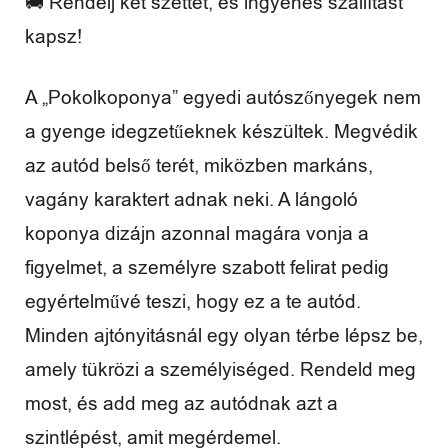
🚚 Rendelj két szettet, és ingyenes szállítást
a
kapsz!
d
i
A „Pokolkoponya” egyedi autószőnyegek nem
d
a gyenge idegzetűeknek készültek. Megvédik
ő
az autód belső terét, miközben markáns,
vagány karaktert adnak neki. A lángoló
koponya dizájn azonnal magára vonja a
V
figyelmet, a személyre szabott felirat pedig
egyértelművé teszi, hogy ez a te autód.
é
Minden ajtónyitásnál egy olyan térbe lépsz be,
l
amely tükrözi a személyiséged. Rendeld meg
e
most, és add meg az autódnak azt a
m
szintlépést, amit megérdemel.