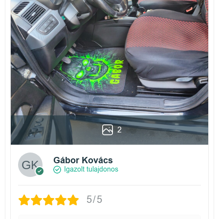
2
Gábor Kovács
Igazolt tulajdonos
5/5