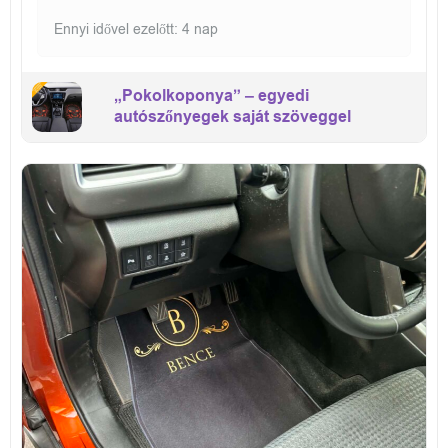
Ennyi idővel ezelőtt: 4 nap
„Pokolkoponya” – egyedi
autószőnyegek saját szöveggel