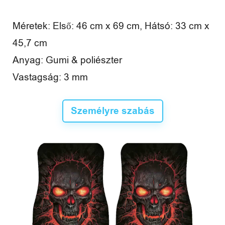
é
Méretek: Első: 46 cm x 69 cm, Hátsó: 33 cm x
n
45,7 cm
y
Anyag: Gumi & poliészter
e
Vastagság: 3 mm
k
Személyre szabás