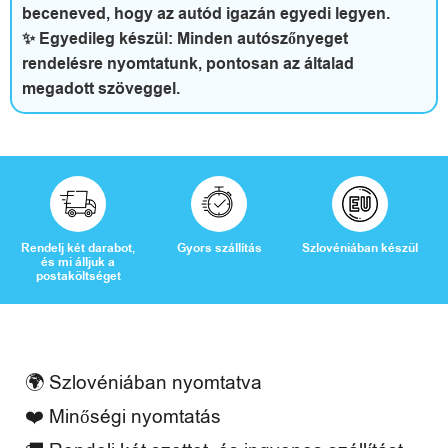
t
beceneved, hogy az autód igazán egyedi legyen.
✨ Egyedileg készül: Minden autószőnyeget
t
rendelésre nyomtatunk, pontosan az általad
megadott szöveggel.
h
o
n
é
Rendelj két darabot,
Gyors szállítás
Szlovéniában készül
s
és mi álljuk a
postaköltséget
s
z
a
🌍 Szlovéniában nyomtatva
b
❤️ Minőségi nyomtatás