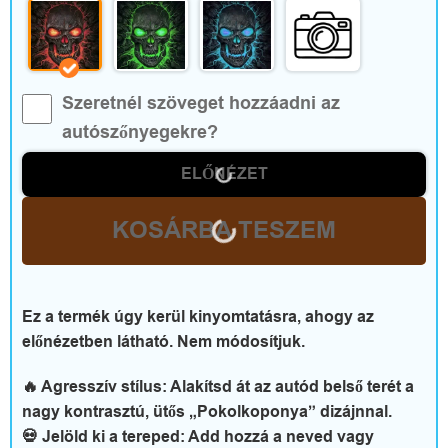
e
g
é
Szeretnél szöveget hozzáadni az
s
autószőnyegekre?
z
ELŐNÉZET
í
KOSÁRBA TESZEM
t
ő
Ez a termék úgy kerül kinyomtatásra, ahogy az
k
előnézetben látható. Nem módosítjuk.
🔥 Agresszív stílus: Alakítsd át az autód belső terét a
nagy kontrasztú, ütős „Pokolkoponya” dizájnnal.
O
💀 Jelöld ki a tereped: Add hozzá a neved vagy