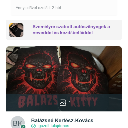
Ennyi idővel ezelőtt: 2 hét
Személyre szabott autószőnyegek a
neveddel és kezdőbetűiddel
1
Balázsné Kertész-Kovács
Igazolt tulajdonos