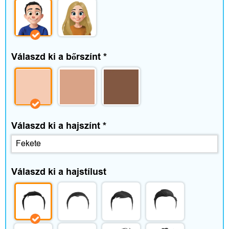
e
g
é
Válaszd ki a bőrszínt
*
s
z
í
t
Válaszd ki a hajszínt
*
ő
k
Válaszd ki a hajstílust
O