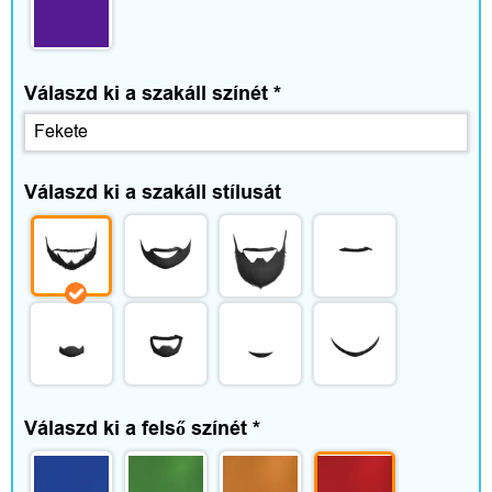
a
d
i
Válaszd ki a szakáll színét
*
d
ő
Válaszd ki a szakáll stílusát
V
é
l
e
Válaszd ki a felső színét
*
m