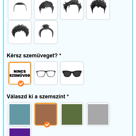
t
t
h
o
n
Kérsz szemüveget?
*
é
s
s
Válaszd ki a szemszínt
*
z
a
b