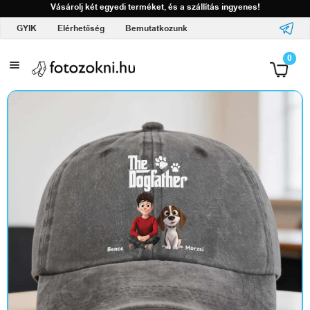
Vásárolj két egyedi terméket, és a szállítás ingyenes!
GYIK
Elérhetőség
Bemutatkozunk
A
0
l
o
g
ó
d
d
a
l