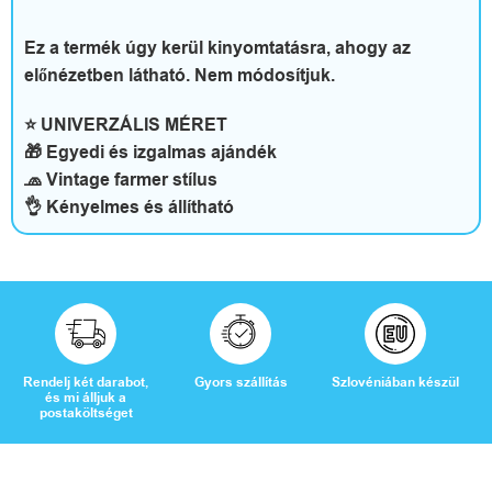
Ez a termék úgy kerül kinyomtatásra, ahogy az
előnézetben látható. Nem módosítjuk.
⭐ UNIVERZÁLIS MÉRET
🎁 Egyedi és izgalmas ajándék
🧢 Vintage farmer stílus
👌 Kényelmes és állítható
Rendelj két darabot,
Gyors szállítás
Szlovéniában készül
és mi álljuk a
postaköltséget