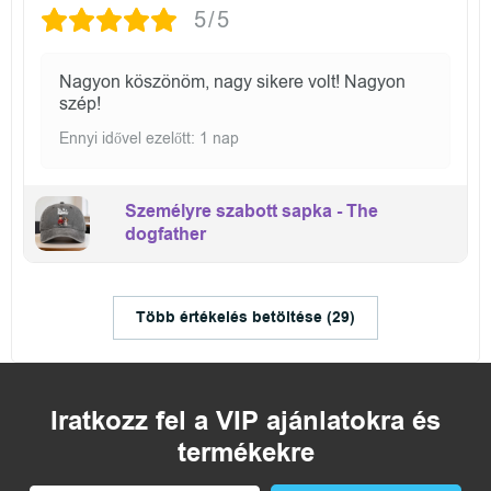
5/5
Nagyon köszönöm, nagy sikere volt! Nagyon
szép!
Ennyi idővel ezelőtt: 1 nap
Személyre szabott sapka - The
dogfather
Több értékelés betöltése (29)
Iratkozz fel a VIP ajánlatokra és
termékekre