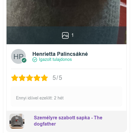
1
Henrietta Palincsákné
Igazolt tulajdonos
5/5
Ennyi idővel ezelőtt: 2 hét
Személyre szabott sapka - The
dogfather