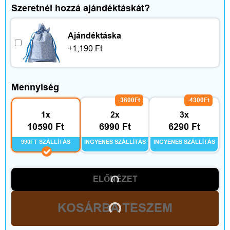
Szeretnél hozzá ajándéktáskát?
Ajándéktáska
+
1,190
Ft
Mennyiség
-3600Ft
-4300Ft
1x
2x
3x
10590 Ft
6990 Ft
6290 Ft
990FT SZÁLLÍTÁS
INGYENES SZÁLLÍTÁS
INGYENES SZÁLLÍTÁS
ELŐNÉZET
KOSÁRBA TESZEM