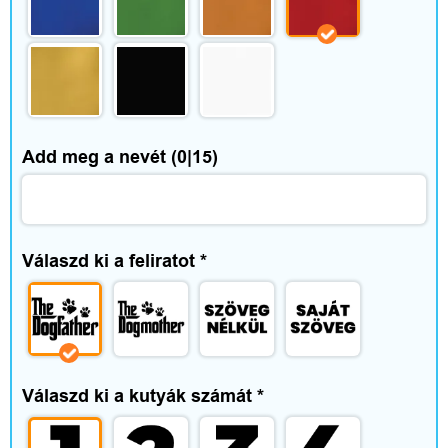
é
n
y
e
Add meg a nevét
(0|15)
k
Válaszd ki a feliratot
*
Válaszd ki a kutyák számát
*