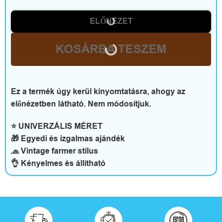
t
ELŐNÉZET
t
h
KOSÁRBA TESZEM
o
n
Ez a termék úgy kerül kinyomtatásra, ahogy az
előnézetben látható. Nem módosítjuk.
é
s
⭐ UNIVERZÁLIS MÉRET
🎁 Egyedi és izgalmas ajándék
s
🧢 Vintage farmer stílus
👌 Kényelmes és állítható
z
a
b