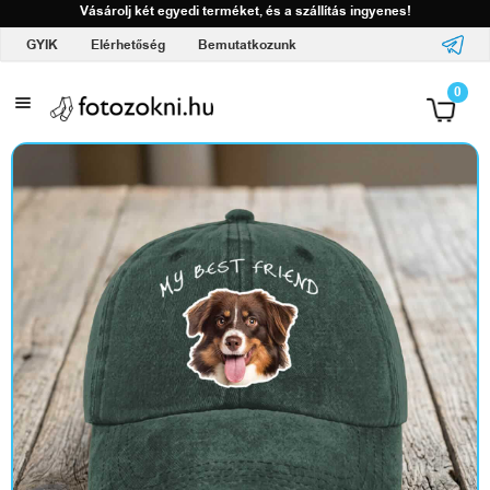
Vásárolj két egyedi terméket, és a szállítás ingyenes!
GYIK
Elérhetőség
Bemutatkozunk
A
0
l
o
g
ó
d
d
a
l