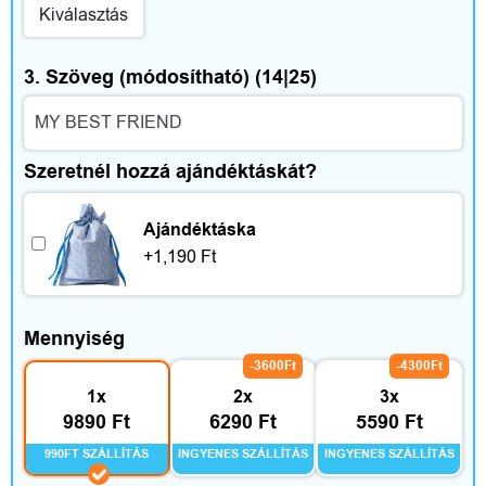
e
Kiválasztás
g
3. Szöveg (módosítható)
(14|25)
é
s
Szeretnél hozzá ajándéktáskát?
z
í
Ajándéktáska
+
1,190
Ft
t
ő
Mennyiség
k
-3600Ft
-4300Ft
1x
2x
3x
9890 Ft
6290 Ft
5590 Ft
O
990FT SZÁLLÍTÁS
INGYENES SZÁLLÍTÁS
INGYENES SZÁLLÍTÁS