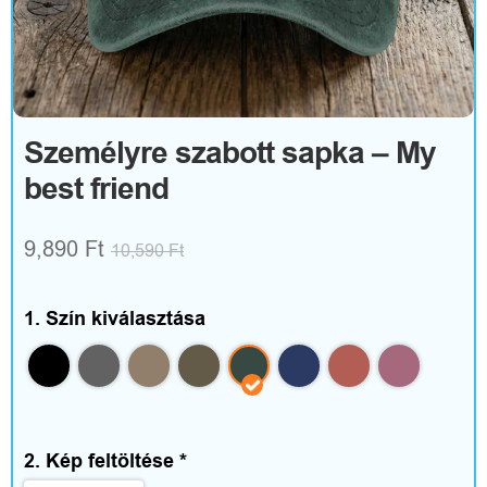
R
u
h
á
Személyre szabott sapka – My
best friend
z
a
9,890
Ft
10,590
Ft
t
é
1. Szín kiválasztása
s
k
i
2. Kép feltöltése
*