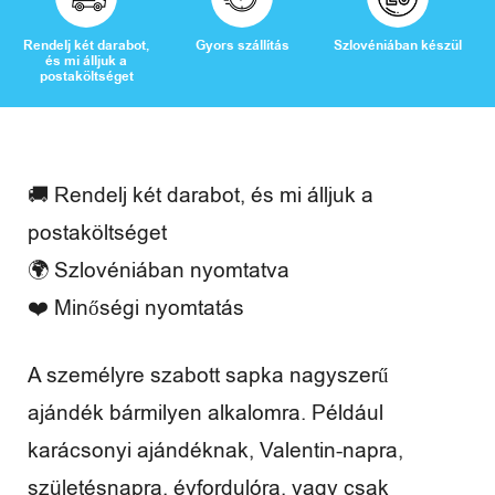
a
d
Rendelj két darabot,
Gyors szállítás
Szlovéniában készül
és mi álljuk a
postaköltséget
i
d
ő
🚚 Rendelj két darabot, és mi álljuk a
postaköltséget
🌍 Szlovéniában nyomtatva
V
❤️ Minőségi nyomtatás
é
A személyre szabott sapka nagyszerű
l
ajándék bármilyen alkalomra. Például
e
karácsonyi ajándéknak, Valentin-napra,
m
születésnapra, évfordulóra, vagy csak