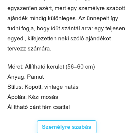
é
egyszerűen azért, mert egy személyre szabott
n
ajándék mindig különleges. Az ünnepelt így
y
tudni fogja, hogy időt szántál arra: egy teljesen
egyedi, kifejezetten neki szóló ajándékot
e
tervezz számára.
k
Méret: Állítható kerület (56–60 cm)
Anyag: Pamut
Stílus: Kopott, vintage hatás
Ápolás: Kézi mosás
Állítható pánt fém csattal
Személyre szabás