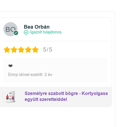
Bea Orbán
Igazolt tulajdonos
5/5
❤️
Ennyi idővel ezelőtt: 2 év
Személyre szabott bögre - Kortyolgass
együtt szeretteiddel