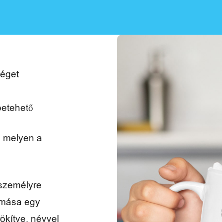
séget
betehető
, melyen a
 személyre
pmása egy
rökítve, névvel