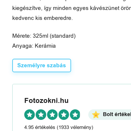
a
kiegészítve, így minden egyes kávészünet ör
d
kedvenc kis emberedre.
i
Mérete: 325ml (standard)
d
Anyaga: Kerámia
ő
Személyre szabás
V
é
Fotozokni.hu
l
e
Bolt értéke
m
4.95 értékelés
(1933 vélemény)