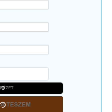
ŐNÉZET
A TESZEM