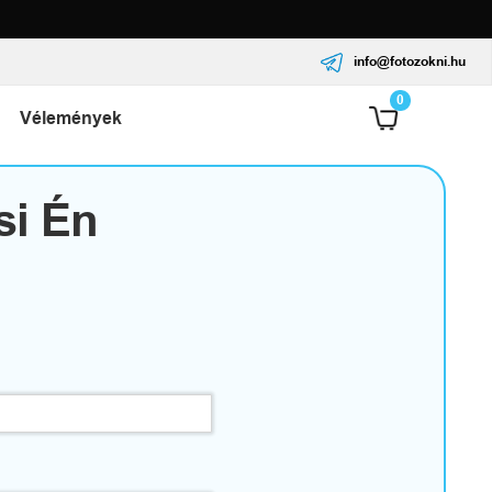
info@fotozokni.hu
0
Vélemények
si Én