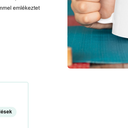
ömmel emlékeztet
lések