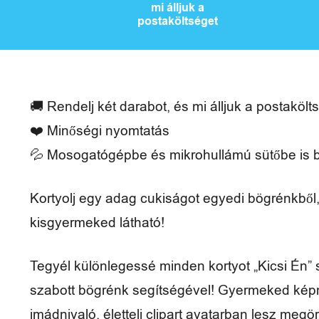
t
mi álljuk a
postaköltséget
t
h
o
🚚 Rendelj két darabot, és mi álljuk a postakölt
n
❤️ Minőségi nyomtatás
é
💦 Mosogatógépbe és mikrohullámú sütőbe is 
s
Kortyolj egy adag cukiságot egyedi bögrénkből
s
kisgyermeked látható!
z
a
Tegyél különlegessé minden kortyot „Kicsi Én”
szabott bögrénk segítségével! Gyermeked ké
b
imádnivaló, életteli clipart avatarban lesz megö