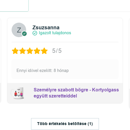
Zsuzsanna
Igazolt tulajdonos
5/5
Ennyi idővel ezelőtt: 8 hónap
Személyre szabott bögre - Kortyolgass
együtt szeretteiddel
Több értékelés betöltése (1)