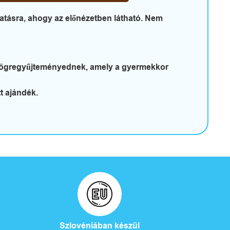
atásra, ahogy az előnézetben látható. Nem
 bögregyűjteményednek, amely a gyermekkor
t ajándék.
Szlovéniában készül