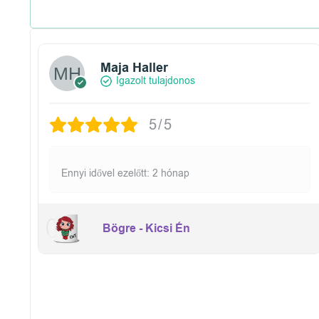
é
n
y
Maja Haller
Igazolt tulajdonos
e
5/5
k
Ennyi idővel ezelőtt: 2 hónap
Bögre - Kicsi Én