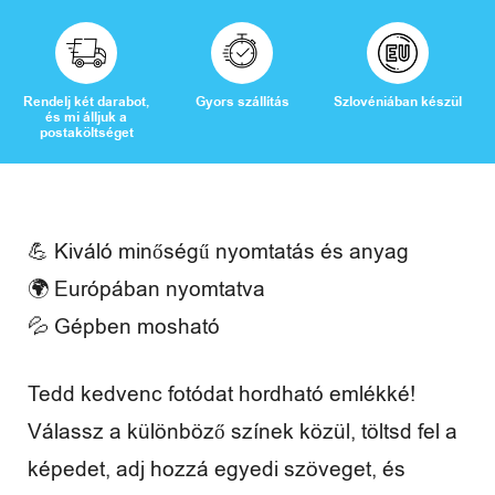
a
d
i
Rendelj két darabot,
Gyors szállítás
Szlovéniában készül
és mi álljuk a
d
postaköltséget
ő
💪 Kiváló minőségű nyomtatás és anyag
🌍 Európában nyomtatva
V
💦 Gépben mosható
é
l
Tedd kedvenc fotódat hordható emlékké!
e
Válassz a különböző színek közül, töltsd fel a
m
képedet, adj hozzá egyedi szöveget, és