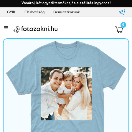
Vásárolj két egyedi terméket, és a szállítás ingyenes!
GYIK
Elérhetőség
Bemutatkozunk
A
0
l
o
g
ó
d
d
a
l