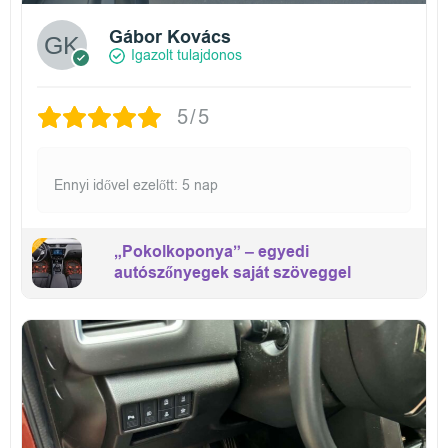
Gábor Kovács
Igazolt tulajdonos
5/5
Ennyi idővel ezelőtt: 5 nap
„Pokolkoponya” – egyedi
autószőnyegek saját szöveggel