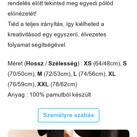
rendelés előtt tekintsd meg egyedi pólód
é
előnézetét!
n
Tiéd a teljes irányítás, így kiélheted a
y
kreativitásod egy egyszerű, élvezetes
e
folyamat segítségével.
k
Hossz
Szélesség
XS
S
Méret (
/
) :
(64/48cm),
M
L
XL
(70/50cm),
(72/53cm),
(74/56cm),
XXL
(76/59cm),
(78/62cm)
Anyag : 100% pamutból készült
Személyre szabás