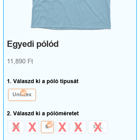
R
u
h
á
Egyedi pólód
z
11,890
Ft
a
t
1. Válaszd ki a póló típusát
é
Uniszex
s
2. Válaszd ki a pólóméretet
k
XS
S
M
L
XL
XXL
i