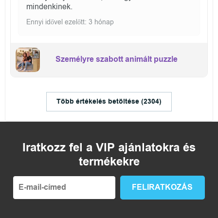
mindenkinek.
Ennyi idővel ezelőtt: 3 hónap
Személyre szabott animált puzzle
Több értékelés betöltése (2304)
Iratkozz fel a VIP ajánlatokra és
termékekre