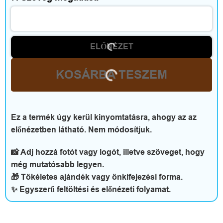
t
t
h
ELŐNÉZET
o
KOSÁRBA TESZEM
n
é
Ez a termék úgy kerül kinyomtatásra, ahogy az az
s
előnézetben látható. Nem módosítjuk.
s
📸 Adj hozzá fotót vagy logót, illetve szöveget, hogy
z
még mutatósabb legyen.
🎁 Tökéletes ajándék vagy önkifejezési forma.
a
✨ Egyszerű feltöltési és előnézeti folyamat.
b