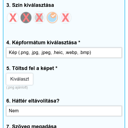
e
3. Szín kiválasztása
g
é
s
4. Képformátum kiválasztása
*
z
í
5. Töltsd fel a képet
*
t
Kiválaszt
ő
(.png ajánlott)
k
6. Háttér eltávolítása?
O
7. Szöveg megadása