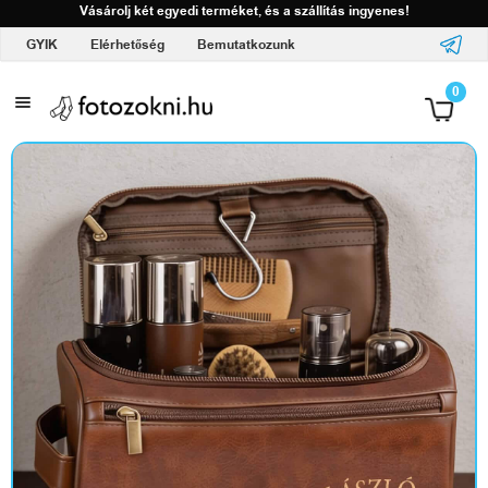
Vásárolj két egyedi terméket, és a szállítás ingyenes!
GYIK
Elérhetőség
Bemutatkozunk
A
0
l
o
g
ó
d
d
a
l