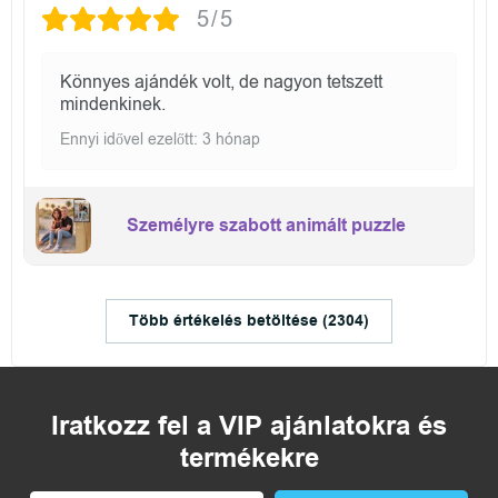
5/5
Könnyes ajándék volt, de nagyon tetszett
mindenkinek.
Ennyi idővel ezelőtt: 3 hónap
Személyre szabott animált puzzle
Több értékelés betöltése (2304)
Iratkozz fel a VIP ajánlatokra és
termékekre