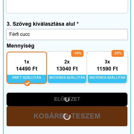
e
g
3. Szöveg kiválasztása alul
*
é
s
Mennyiség
z
-10%
-20%
í
1x
2x
3x
14490 Ft
13040 Ft
11590 Ft
t
990FT SZÁLLÍTÁS
INGYENES SZÁLLÍTÁS
INGYENES SZÁLLÍTÁS
ő
k
ELŐNÉZET
KOSÁRBA TESZEM
O