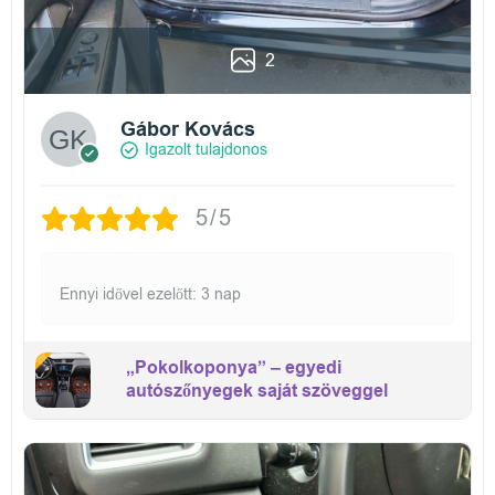
2
Gábor Kovács
Igazolt tulajdonos
5/5
Ennyi idővel ezelőtt: 3 nap
„Pokolkoponya” – egyedi
autószőnyegek saját szöveggel