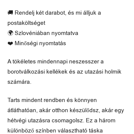
a
🚚 Rendelj két darabot, és mi álljuk a
d
postaköltséget
i
🌍 Szlovéniában nyomtatva
d
❤️ Minőségi nyomtatás
ő
A tökéletes mindennapi neszesszer a
borotválkozási kellékek és az utazási holmik
V
számára.
é
Tarts mindent rendben és könnyen
l
átláthatóan, akár otthon készülődsz, akár egy
e
hétvégi utazásra csomagolsz. Ez a három
m
különböző színben választható táska