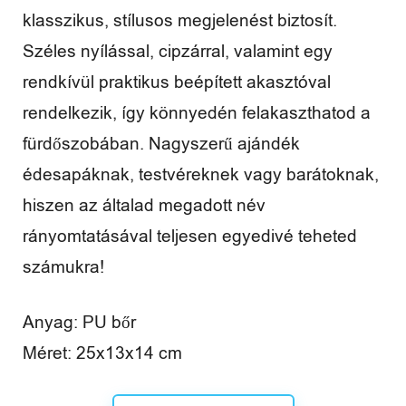
é
klasszikus, stílusos megjelenést biztosít.
n
Széles nyílással, cipzárral, valamint egy
rendkívül praktikus beépített akasztóval
y
rendelkezik, így könnyedén felakaszthatod a
e
fürdőszobában. Nagyszerű ajándék
k
édesapáknak, testvéreknek vagy barátoknak,
hiszen az általad megadott név
rányomtatásával teljesen egyedivé teheted
számukra!
Anyag: PU bőr
Méret: 25x13x14 cm