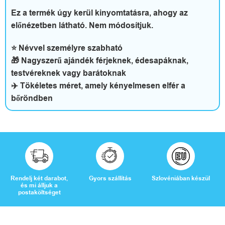
t
Ez a termék úgy kerül kinyomtatásra, ahogy az
t
előnézetben látható. Nem módosítjuk.
h
⭐ Névvel személyre szabható
🎁 Nagyszerű ajándék férjeknek, édesapáknak,
o
testvéreknek vagy barátoknak
n
✈️ Tökéletes méret, amely kényelmesen elfér a
bőröndben
é
s
s
z
Rendelj két darabot,
Gyors szállítás
Szlovéniában készül
a
és mi álljuk a
postaköltséget
b