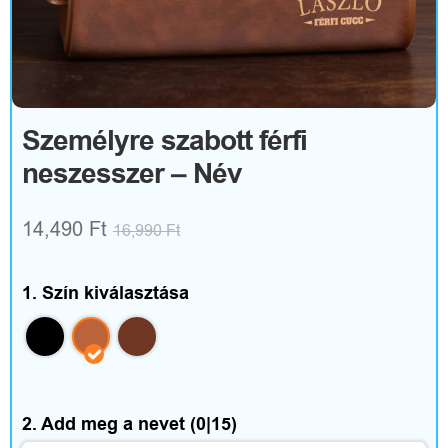
R
u
h
á
Személyre szabott férfi
neszesszer – Név
z
a
14,490
Ft
16,990
Ft
t
é
1. Szín kiválasztása
s
k
i
2. Add meg a nevet
(0|15)